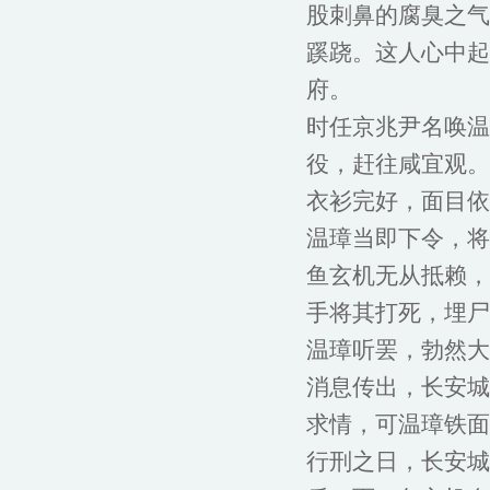
股刺鼻的腐臭之气
蹊跷。这人心中起
府。
时任京兆尹名唤温
役，赶往咸宜观。
衣衫完好，面目依
温璋当即下令，将
鱼玄机无从抵赖，
手将其打死，埋尸
温璋听罢，勃然大
消息传出，长安城
求情，可温璋铁面
行刑之日，长安城