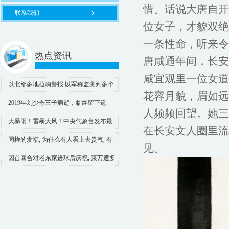
惜。话说大唐自开
联系我们
位女子，才貌双绝
一条性命，听来令
热点资讯
唐咸通年间，长安
咸宜观里一位女道
以北部多地拉响警报 以军称监测到多个
花容月貌，眉如远
来自黎方向的飞行物
2019年刘少奇三子病逝，临终留下遗
人频频回望。她三
言：丧事从简，谨记父亲的教诲_刘丁_刘涛
大暴雨！雷暴大风！中央气象台发布最
在长安文人圈里流
和_王光美
新预警_大皖新闻 | 安徽网
同样的发福, 为什么有人看上去贵气, 有
见。
人却十分土气? 原因在这
因首回合对老东家进球后庆祝, 莱万遭多
特主场球迷狂嘘