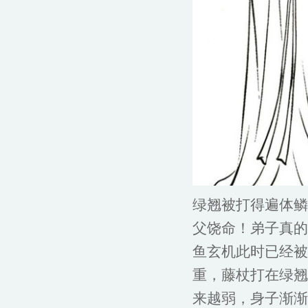
绿翘被打得遍体鳞
父饶命！弟子真的
鱼玄机此时已经被
重，藤杖打在绿翘
来越弱，身子渐渐