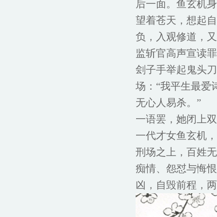
后一面。鱼玄机身
望着苍天，想起自
负，入观修道，又
监斩官高声宣读罪
刽子手举起鬼头刀
场：“我平生最爱
无心人易杀。”
一语罢，她闭上双
一代才女鱼玄机，
刑场之上，百姓无
痴情、怨怼与悔恨
凶，自毁前程，两