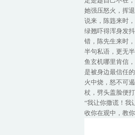
定是趁自己不在，
她强压怒火，挥退
说来，陈韪来时，
绿翘吓得浑身发抖
错，陈先生来时，
半句私语，更无半
鱼玄机哪里肯信，
是被身边最信任的
火中烧，怒不可遏
杖，劈头盖脸便打
“我让你撒谎！我
收你在观中，教你