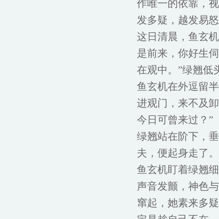
作唯一的依靠，视
发多疑，越发易怒
这日清晨，鱼玄机
是前来，你好生伺
在观中。”绿翘低
鱼玄机在外逗留半
进观门，来不及卸
今日可曾来过？”
绿翘站在阶下，垂
夫，便起身走了。
鱼玄机盯着绿翘细
声音发颤，神色与
窜起，她素来多疑