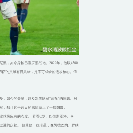
黑，如今身披巴塞罗那战袍。2022年，他以4500
为巴萨的贡献有目共睹，是不可或缺的进攻核心。但
爱，如今的失望，以及对老队员“背叛”的愤怒。对
祝，却让这份昔日的感情蒙上了一层阴影。
业球员应有的态度。 看看C罗、巴蒂斯图塔、亨
过激的庆祝。 但其他一些球星，像阿德巴约、罗纳