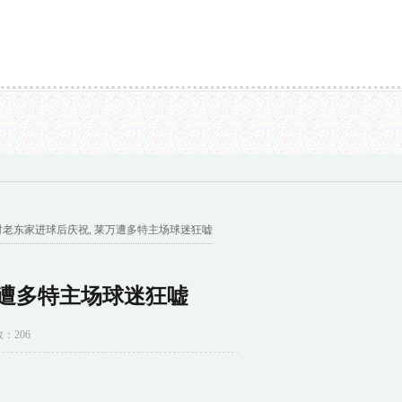
谨记父亲的教诲_刘丁_刘涛和_...
大暴雨！雷暴大风！中央气象台发布最新预警_大皖新闻 
对老东家进球后庆祝, 莱万遭多特主场球迷狂嘘
万遭多特主场球迷狂嘘
数：206