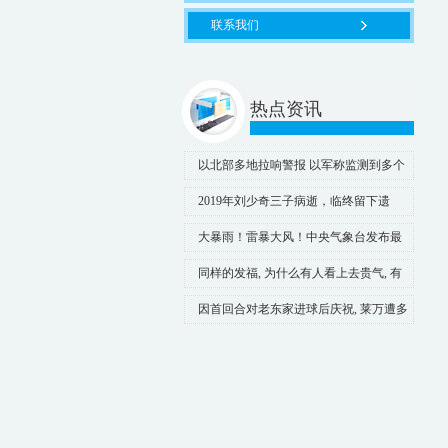
联系我们
热点资讯
以北部多地拉响警报 以军称监测到多个
来自黎方向的飞行物
2019年刘少奇三子病逝，临终留下遗
言：丧事从简，谨记父亲的教诲_刘丁_刘涛
大暴雨！雷暴大风！中央气象台发布最
和_王光美
新预警_大皖新闻 | 安徽网
同样的发福, 为什么有人看上去贵气, 有
人却十分土气? 原因在这
因首回合对老东家进球后庆祝, 莱万遭多
特主场球迷狂嘘