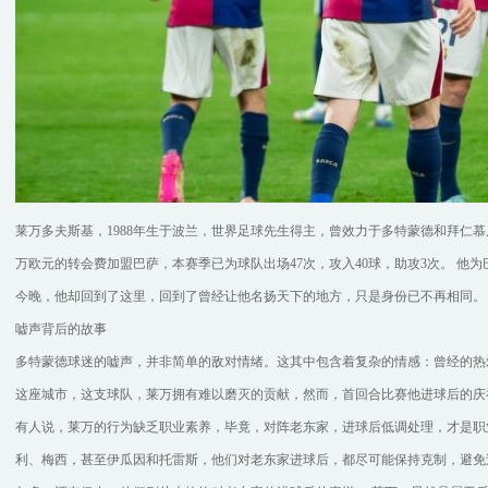
莱万多夫斯基，1988年生于波兰，世界足球先生得主，曾效力于多特蒙德和拜仁慕尼
万欧元的转会费加盟巴萨，本赛季已为球队出场47次，攻入40球，助攻3次。 他
今晚，他却回到了这里，回到了曾经让他名扬天下的地方，只是身份已不再相同。
嘘声背后的故事
多特蒙德球迷的嘘声，并非简单的敌对情绪。这其中包含着复杂的情感：曾经的热
这座城市，这支球队，莱万拥有难以磨灭的贡献，然而，首回合比赛他进球后的庆
有人说，莱万的行为缺乏职业素养，毕竟，对阵老东家，进球后低调处理，才是职
利、梅西，甚至伊瓜因和托雷斯，他们对老东家进球后，都尽可能保持克制，避免